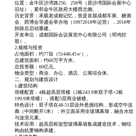
位置：金牛区沙湾路256、258号（原沙湾国际会展中心
旧址），紧邻金牛区政府大楼西北侧。
历史背景：承载老成都记忆，曾是首届成都车展、糖酒
会、西博会等盛会举办地（19972018年运营），2018年
拆除后启动重建。
开发单位：成都国际会议展览中心有限公司（邓鸿控
股）。
2.规模与投资
占地面积：约77亩（51448.45㎡）。
总建筑面积：约60万平方米。
总投资额：60亿元。
物业类型：商业、办公、酒店、公寓综合体。
二、规划与建筑设计
1.建筑结构
塔楼配置：4栋超高层塔楼（2栋243.9米双子塔+2栋
199.9米塔楼），搭配5层商业裙楼。
特色设计：双子塔在48-51层设外悬挑结构，形成空中连
廊（中间断开1米）；外立面采用全玻璃幕墙，融合水纹
与波浪元素。
技术应用：超高层框架型玻璃幕墙集成建造技术，钢结
构由杭萧钢构承建。