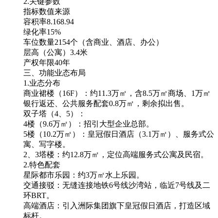
2.关键参数
指标数值来源
容积率8.168.94
绿化率15%
车位数量2154个（含商业、酒店、办公）
层高（公寓）3.4米
产权年限40年
三、功能业态布局
1.业态分布
商业裙楼（16F）：约11.3万㎡，含8.5万㎡商场、1万㎡
银行返还、公共服务配套0.8万㎡，剩余拟出售。
双子塔（4、5）：
4楼（9.6万㎡）：招引大型企业总部。
5楼（10.2万㎡）：皇冠假日酒店（3.1万㎡）、服务式公
寓、写字楼。
2、3塔楼：约12.8万㎡，定位高端服务式公寓及民宿。
2.特色配套
星际都市乐园：约3万㎡水上乐园。
交通接驳：无缝连接地铁6号线沙湾站，临近7号线及二
环BRT。
高端酒店：引入洲际集团旗下皇冠假日酒店，打造区域
标杆。